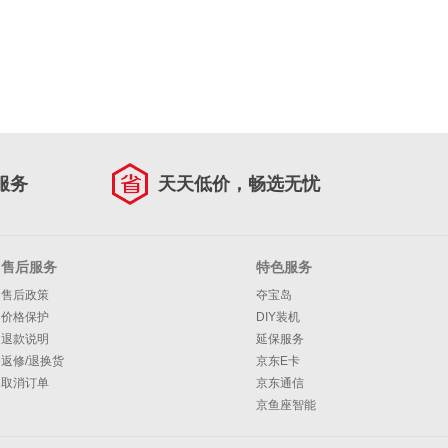
服务
天天低价，畅选无忧
售后服务
特色服务
售后政策
夺宝岛
价格保护
DIY装机
退款说明
延保服务
返修/退换货
京东E卡
取消订单
京东通信
京鱼座智能